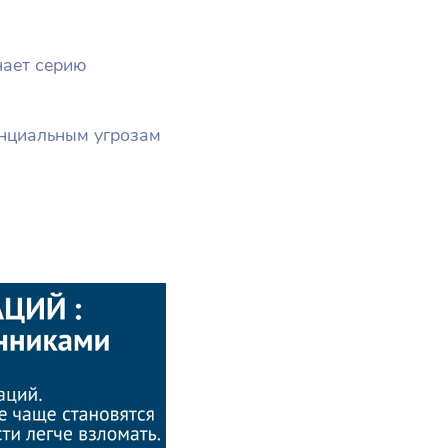
нает серию
енциальным угрозам