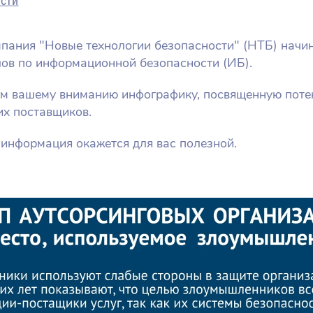
сти
пания "Новые технологии безопасности" (НТБ) начи
ов по информационной безопасности (ИБ).
ем вашему вниманию инфографику, посвященную пот
их поставщиков.
 информация окажется для вас полезной.